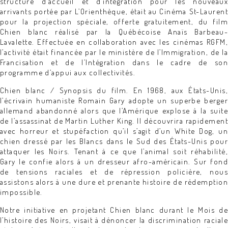
structure d’accueil et d’intégration pour les nouveaux
arrivants portée par L’Orienthèque, était au Cinéma St-Laurent
pour la projection spéciale, offerte gratuitement, du film
Chien blanc réalisé par la Québécoise Anaïs Barbeau-
Lavalette. Effectuée en collaboration avec les cinémas RGFM,
l’activité était financée par le ministère de l’Immigration, de la
Francisation et de l’Intégration dans le cadre de son
programme d’appui aux collectivités.
Chien blanc / Synopsis du film. En 1968, aux États-Unis,
l’écrivain humaniste Romain Gary adopte un superbe berger
allemand abandonné alors que l’Amérique explose à la suite
de l’assassinat de Martin Luther King. Il découvrira rapidement
avec horreur et stupéfaction qu’il s’agit d’un White Dog, un
chien dressé par les Blancs dans le Sud des États-Unis pour
attaquer les Noirs. Tenant à ce que l’animal soit réhabilité,
Gary le confie alors à un dresseur afro-américain. Sur fond
de tensions raciales et de répression policière, nous
assistons alors à une dure et prenante histoire de rédemption
impossible.
Notre initiative en projetant Chien blanc durant le Mois de
l’histoire des Noirs, visait à dénoncer la discrimination raciale