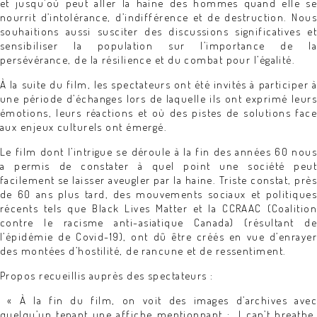
et jusqu’où peut aller la haine des hommes quand elle se
nourrit d’intolérance, d’indifférence et de destruction. Nous
souhaitions aussi susciter des discussions significatives et
sensibiliser la population sur l’importance de la
persévérance, de la résilience et du combat pour l’égalité.
À la suite du film, les spectateurs ont été invités à participer à
une période d’échanges lors de laquelle ils ont exprimé leurs
émotions, leurs réactions et où des pistes de solutions face
aux enjeux culturels ont émergé.
Le film dont l’intrigue se déroule à la fin des années 60 nous
a permis de constater à quel point une société peut
facilement se laisser aveugler par la haine. Triste constat, près
de 60 ans plus tard, des mouvements sociaux et politiques
récents tels que Black Lives Matter et la CCRAAC (Coalition
contre le racisme anti-asiatique Canada) (résultant de
l’épidémie de Covid-19), ont dû être créés en vue d’enrayer
des montées d’hostilité, de rancune et de ressentiment.
Propos recueillis auprès des spectateurs :
« À la fin du film, on voit des images d’archives avec
quelqu’un tenant une affiche mentionnant : I can’t breathe.