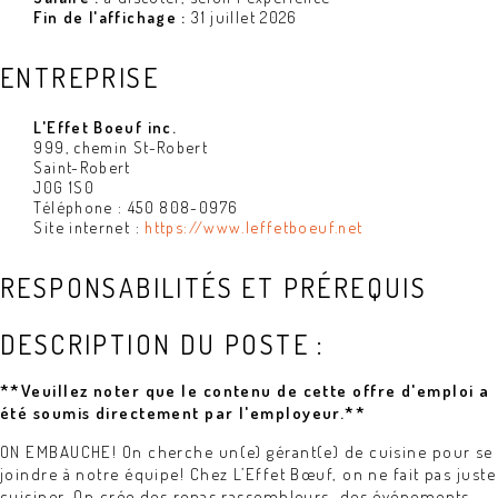
Fin de l'affichage :
31 juillet 2026
ENTREPRISE
L'Effet Boeuf inc.
999, chemin St-Robert
Saint-Robert
J0G 1S0
Téléphone : 450 808-0976
Site internet :
https://www.leffetboeuf.net
RESPONSABILITÉS ET PRÉREQUIS
DESCRIPTION DU POSTE :
**Veuillez noter que le contenu de cette offre d'emploi a
été soumis directement par l'employeur.**
ON EMBAUCHE! On cherche un(e) gérant(e) de cuisine pour se
joindre à notre équipe! Chez L’Effet Bœuf, on ne fait pas juste
cuisiner. On crée des repas rassembleurs, des événements